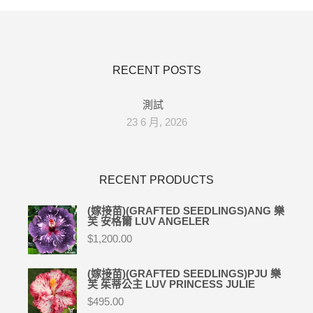
RECENT POSTS
測試
23 6 月, 2026
RECENT PRODUCTS
(嫁接苗)(GRAFTED SEEDLINGS)ANG 樂
芙 安格爾 LUV ANGELER
$
1,200.00
(嫁接苗)(GRAFTED SEEDLINGS)PJU 樂
芙 茱蒂公主 LUV PRINCESS JULIE
$
495.00