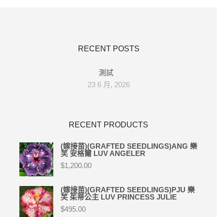
RECENT POSTS
測試
23 6 月, 2026
RECENT PRODUCTS
(嫁接苗)(GRAFTED SEEDLINGS)ANG 樂
芙 安格爾 LUV ANGELER
$
1,200.00
(嫁接苗)(GRAFTED SEEDLINGS)PJU 樂
芙 茱蒂公主 LUV PRINCESS JULIE
$
495.00